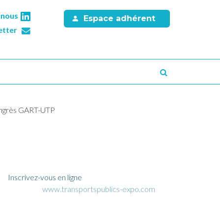
-nous
Espace adhérent
etter
Recherche
ongrès GART-UTP
iens associés
Inscrivez-vous en ligne
www.transportspublics-expo.com