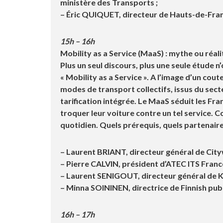
ministère des Transports ;
– É
ric QUIQUET,
directeur de Hauts-de-Fran
15h – 16h
Mobility as a Service (MaaS) : mythe ou réali
Plus un seul discours, plus une seule étude 
« Mobility as a Service ». A l’image d’un cou
modes de transport collectifs, issus du sect
tarification intégrée. Le MaaS séduit les Fra
troquer leur voiture contre un tel service. C
quotidien. Quels prérequis, quels partenair
– Laurent BRIANT
, directeur général de City
– Pierre CALVIN
, président d’ATEC ITS France
– Laurent SENIGOUT
, directeur général de 
– Minna
SOININEN
, directrice de Finnish pu
16h – 17h