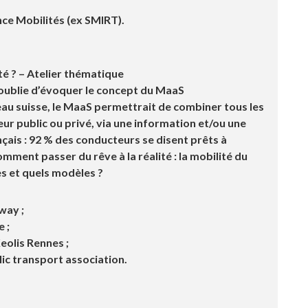
ce Mobilités (ex SMIRT).
té ? – Atelier thématique
n’oublie d’évoquer le concept du MaaS
teau suisse, le MaaS permettrait de combiner tous les
eur public ou privé, via une information et/ou une
nçais : 92 % des conducteurs se disent prêts à
omment passer du rêve à la réalité : la mobilité du
es et quels modèles ?
way ;
 ;
Keolis Rennes ;
blic transport association.