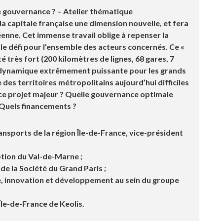
le gouvernance ? – Atelier thématique
la capitale française une dimension nouvelle, et fera
péenne. Cet immense travail oblige à repenser la
ble défi pour l’ensemble des acteurs concernés. Ce «
é très fort (200 kilomètres de lignes, 68 gares, 7
e dynamique extrêmement puissante pour les grands
des territoires métropolitains aujourd’hui difficiles
e ce projet majeur ? Quelle gouvernance optimale
 Quels financements ?
ransports de la région Île-de-France, vice-président
ption du Val-de-Marne ;
 de la Société du Grand Paris ;
e, innovation et développement au sein du groupe
 Île-de-France de Keolis
.