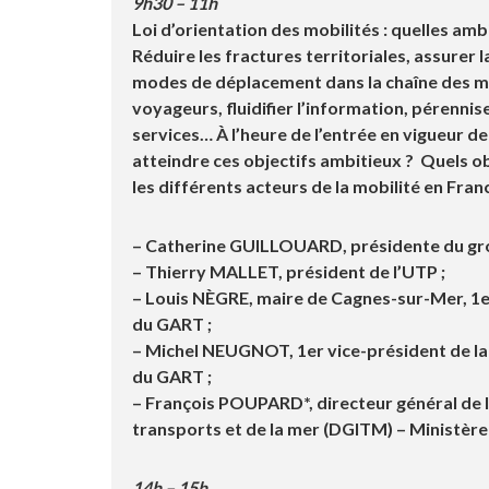
9h30 – 11h
Loi d’orientation des mobilités : quelles amb
Réduire les fractures territoriales, assurer 
modes de déplacement dans la chaîne des mob
voyageurs, fluidifier l’information, pérennis
services… À l’heure de l’entrée en vigueur de
atteindre ces objectifs ambitieux ? Quels ob
les différents acteurs de la mobilité en Fran
– Catherine GUILLOUARD
, présidente du g
– Thierry MALLET
, président de l’UTP ;
– Louis NÈGRE
, maire de Cagnes-sur-Mer, 1e
du GART ;
– Michel NEUGNOT
, 1er vice-président de 
du GART
;
– François POUPARD*
, directeur général de 
transports et de la mer (
DGITM) – Ministère d
14h – 15h