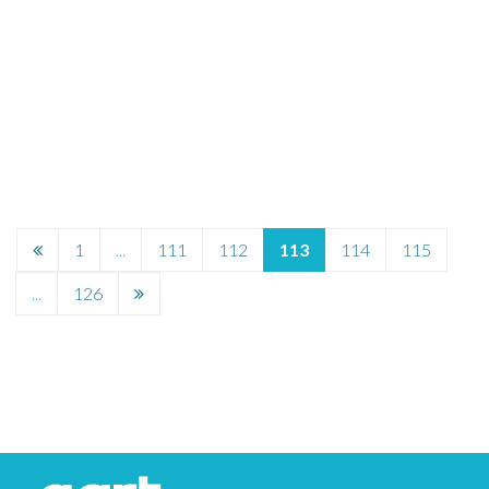
Page
1
...
111
112
113
114
115
précédente
Page
...
126
suivante