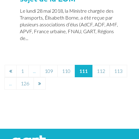
Le lundi 28 mai 2018, la Ministre chargée des
Transports, Élisabeth Borne, a été reçue par
plusieurs associations d’élus (AdCF, ADF, AMF,
APVF, France urbaine, FNAU, GART, Régions
de...
Page
1
...
109
110
111
112
113
précédente
Page
...
126
suivante