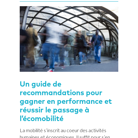
Un guide de
recommandations pour
gagner en performance et
réussir le passage à
l’écomobilité
La mobilité s’inscrit au coeur des activités
humaines et économiques. Il suffit pour s’en