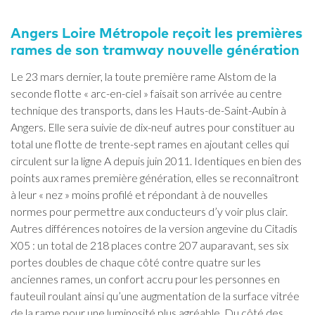
Angers Loire Métropole reçoit les premières
rames de son tramway nouvelle génération
Le 23 mars dernier, la toute première rame Alstom de la
seconde flotte « arc-en-ciel » faisait son arrivée au centre
technique des transports, dans les Hauts-de-Saint-Aubin à
Angers. Elle sera suivie de dix-neuf autres pour constituer au
total une flotte de trente-sept rames en ajoutant celles qui
circulent sur la ligne A depuis juin 2011. Identiques en bien des
points aux rames première génération, elles se reconnaîtront
à leur « nez » moins profilé et répondant à de nouvelles
normes pour permettre aux conducteurs d’y voir plus clair.
Autres différences notoires de la version angevine du Citadis
X05 : un total de 218 places contre 207 auparavant, ses six
portes doubles de chaque côté contre quatre sur les
anciennes rames, un confort accru pour les personnes en
fauteuil roulant ainsi qu’une augmentation de la surface vitrée
de la rame pour une luminosité plus agréable. Du côté des