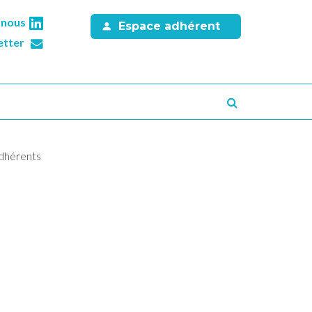
-nous
Espace adhérent
etter
Recherche
adhérents