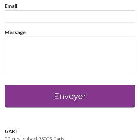
Email
Message
GART
22, rue Joubert 75009 Paris