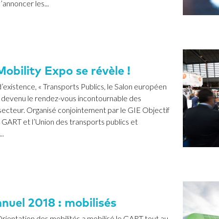
’annoncer les...
obility Expo se révèle !
’existence, « Transports Publics, le Salon européen
st devenu le rendez-vous incontournable des
secteur. Organisé conjointement par le GIE Objectif
e GART et l’Union des transports publics et
..
nuel 2018 : mobilisés
Orientation des mobilités a mobilisé le GART tout au