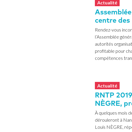
Actualité
Assemblée 
centre des
Rendez-vous incont
l’Assemblée génér
autorités organisa
profitable pour ch
compétences transp
Actualité
RNTP 2019 
NÈGRE, pr
À quelques mois de
dérouleront à Nant
Louis NÈGRE, répon