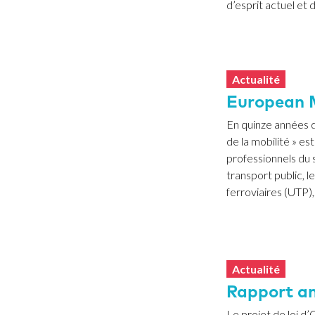
d’esprit actuel et d
Actualité
European M
En quinze années d
de la mobilité » e
professionnels du 
transport public, l
ferroviaires (UTP),.
Actualité
Rapport an
Le projet de loi d’