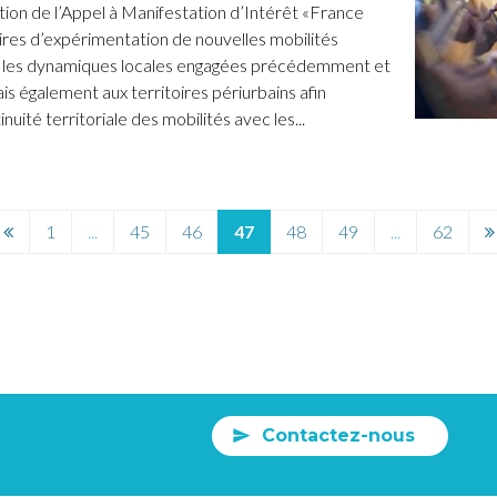
tion de l’Appel à Manifestation d’Intérêt «France
oires d’expérimentation de nouvelles mobilités
t les dynamiques locales engagées précédemment et
s également aux territoires périurbains afin
nuité territoriale des mobilités avec les...
Page
P
1
...
45
46
47
48
49
...
62
précédente
s
Contactez-nous