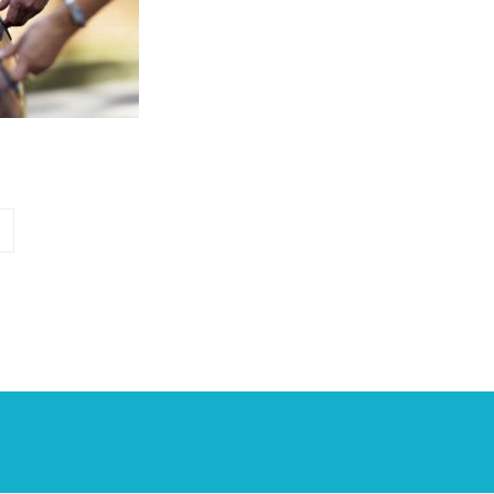
age
uivante