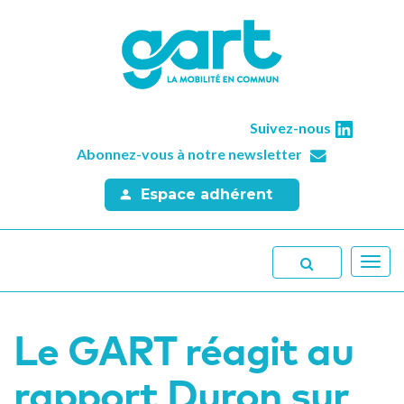
Suivez-nous
Abonnez-vous à notre newsletter
Espace adhérent
Toggl
navig
Le GART réagit au
rapport Duron sur