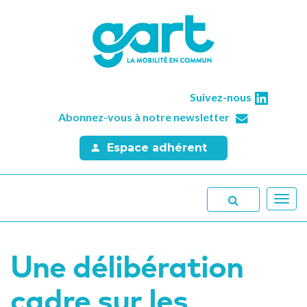
Suivez-nous
Abonnez-vous à notre newsletter
Espace adhérent
Toggl
navig
Une délibération
cadre sur les