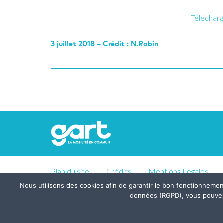
Télécharg
3 juillet 2018 – Crédit : N.Robin
Plan du site
Crédits
Mentions Légales
Nous utilisons des cookies afin de garantir le bon fonctionneme
données (RGPD), vous pouvez pa