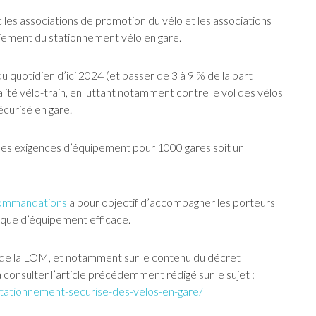
c les associations de promotion du vélo et les associations
oiement du stationnement vélo en gare.
u quotidien d’ici 2024 (et passer de 3 à 9 % de la part
lité vélo-train, en luttant notamment contre le vol des vélos
écurisé en gare.
 des exigences d’équipement pour 1000 gares soit un
commandations
a pour objectif d’accompagner les porteurs
tique d’équipement efficace.
 de la LOM, et notamment sur le contenu du décret
 à consulter l’article précédemment rédigé sur le sujet :
u-stationnement-securise-des-velos-en-gare/