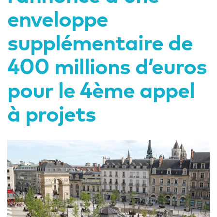
enveloppe
supplémentaire de
400 millions d’euros
pour le 4ème appel
à projets