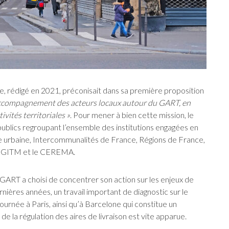
e, rédigé en 2021, préconisait dans sa première proposition
ccompagnement des acteurs locaux autour du GART, en
ivités territoriales »
. Pour mener à bien cette mission, le
publics regroupant l’ensemble des institutions engagées en
nce urbaine, Intercommunalités de France, Régions de France,
a DGITM et le CEREMA.
e GART a choisi de concentrer son action sur les enjeux de
rnières années, un travail important de diagnostic sur le
tournée à Paris, ainsi qu’à Barcelone qui constitue un
e la régulation des aires de livraison est vite apparue.