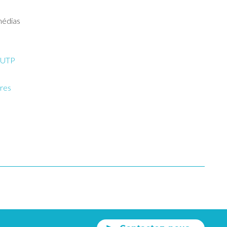
médias
-UTP
tres