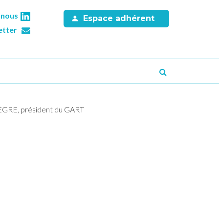
-nous
Espace adhérent
etter
Recherche
NÈGRE, président du GART