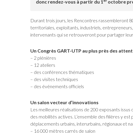
er
donc rendez-vous à partir du 1
octobre pro
Durant trois jours, les Rencontres rassembleront 8
territoriales, exploitants, industriels, entrepreneurs
intervenants qui se retrouveront pour partager leur 
Un Congrès GART-UTP au plus près des attent
– 2 plénières
– 12 ateliers
– des conférences thématiques
– des visites techniques
– des événements officiels
Un salon vecteur d’innovations
Les meilleures réalisations de 200 exposants issus de
des mobilités actives. L’ensemble des filières y est
déplacements urbains, interurbains, régionaux et na
– 16 000 mètres carrés de salon