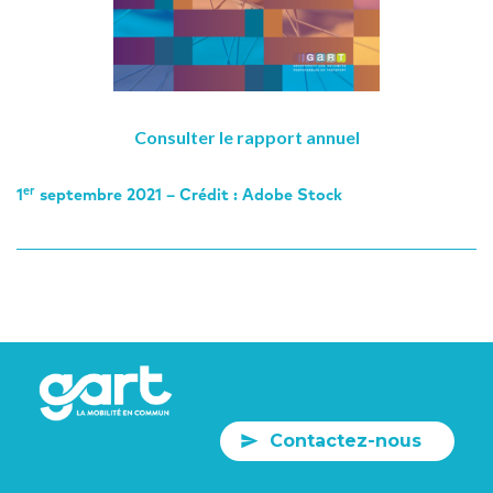
Consulter le rapport annuel
er
1
septembre 2021 – Crédit : Adobe Stock
Contactez-nous