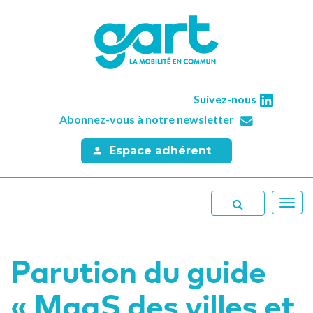
Suivez-nous
Abonnez-vous à notre newsletter
Espace adhérent
Toggl
navig
Parution du guide
« MaaS des villes et