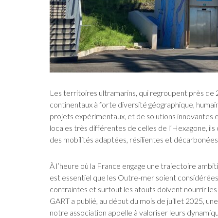
Les territoires ultramarins, qui regroupent près de 2
continentaux à forte diversité géographique, humaine
projets expérimentaux, et de solutions innovantes e
locales très différentes de celles de l’Hexagone, ils
des mobilités adaptées, résilientes et décarbonées
À l’heure où la France engage une trajectoire ambit
est essentiel que les Outre-mer soient considérées
contraintes et surtout les atouts doivent nourrir le
GART a publié, au début du mois de juillet 2025, une
notre association appelle à valoriser leurs dynamiq