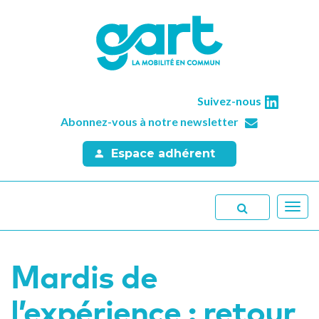
Suivez-nous
Abonnez-vous à notre newsletter
Espace adhérent
Toggl
navig
Mardis de
l’expérience : retour