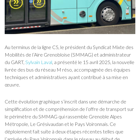
Au terminus de la ligne C5, le président
du
Syndicat Mixte des
Mobilités de l’Aire Grenobloise (SMMAG)
et administrateur
du GART,
Sylvain Laval
,
a présenté
le 15 avril 2025,
la nouvelle
livrée des bus du réseau M
réso
, accompagnée des équipes
techniques et administratives ayant
contribué à sa mise en
œuvre.
Cette évolution graphique s’inscrit dans une démarche de
sim
plifica
tion
et
de comp
ré
hension
de l’offre de transport sur
le périmètre du SMMAG qui rassemble Grenoble Alpes
Métropole,
L
e Grésivaudan et le
P
ays Voironnais.
Ce
déploiement fait suite à deux
étapes
récentes
tel
le
s que
l’arrivée du Pays Voironnais
dans le réseau au
début de