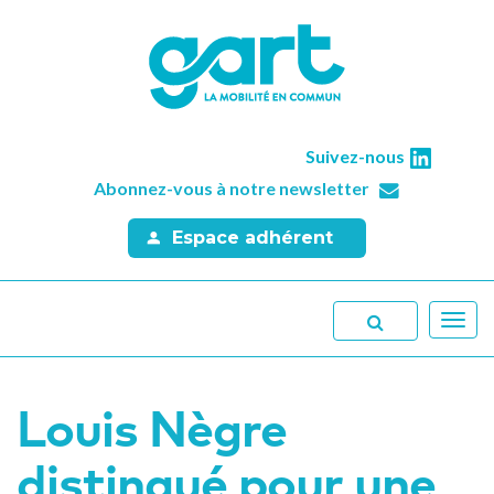
Suivez-nous
Abonnez-vous à notre newsletter
Espace adhérent
Toggl
navig
Louis Nègre
distingué pour une