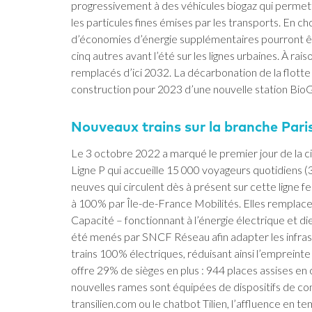
progressivement à des véhicules biogaz qui perme
les particules fines émises par les transports. En c
d’économies d’énergie supplémentaires pourront êtr
cinq autres avant l’été sur les lignes urbaines. À ra
remplacés d’ici 2032. La décarbonation de la flotte 
construction pour 2023 d’une nouvelle station Bio
Nouveaux trains sur la branche Paris
Le 3 octobre 2022 a marqué le premier jour de la cir
Ligne P qui accueille 15 000 voyageurs quotidiens (3
neuves qui circulent dès à présent sur cette ligne f
à 100% par Île-de-France Mobilités. Elles remplace
Capacité – fonctionnant à l’énergie électrique et dies
été menés par SNCF Réseau afin adapter les infrast
trains 100% électriques, réduisant ainsi l’empreinte
offre 29% de sièges en plus : 944 places assises e
nouvelles rames sont équipées de dispositifs de co
transilien.com ou le chatbot Tilien, l’affluence en 