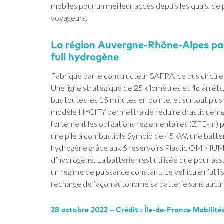
mobiles pour un meilleur accès depuis les quais, de 
voyageurs.
La région Auvergne-Rhône-Alpes pa
full hydrogène
Fabriqué par le constructeur SAFRA, ce bus circuler
Une ligne stratégique de 25 kilomètres et 46 arrêts, 
bus toutes les 15 minutes en pointe, et surtout plu
modèle HYCITY permettra de réduire drastiquement 
fortement les obligations réglementaires (ZFE-m) po
une pile à combustible Symbio de 45 kW, une bat
hydrogène grâce aux 6 réservoirs Plastic OMNIUM t
d’hydrogène. La batterie n’est utilisée que pour assu
un régime de puissance constant. Le véhicule n’uti
recharge de façon autonome sa batterie sans aucun 
28 octobre 2022 – Crédit : Île-de-France Mobilité