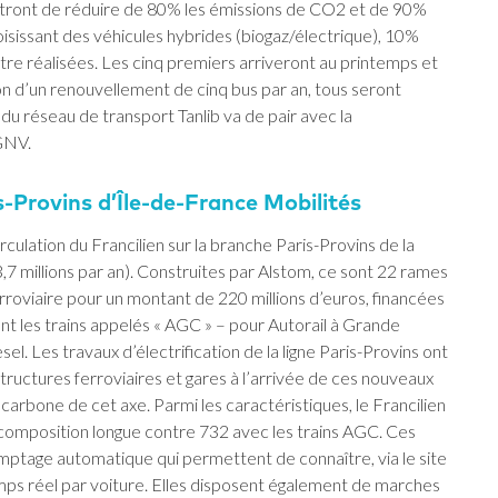
ttront de réduire de 80% les émissions de CO2 et de 90%
hoisissant des véhicules hybrides (biogaz/électrique), 10%
e réalisées. Les cinq premiers arriveront au printemps et
ison d’un renouvellement de cinq bus par an, tous seront
du réseau de transport Tanlib va de pair avec la
GNV.
-Provins d’Île-de-France Mobilités
culation du Francilien sur la branche Paris-Provins de la
,7 millions par an). Construites par Alstom, ce sont 22 rames
erroviaire pour un montant de 220 millions d’euros, financées
nt les trains appelés « AGC » – pour Autorail à Grande
el. Les travaux d’électrification de la ligne Paris-Provins ont
ructures ferroviaires et gares à l’arrivée de ces nouveaux
 carbone de cet axe. Parmi les caractéristiques, le Francilien
n composition longue contre 732 avec les trains AGC. Ces
mptage automatique qui permettent de connaître, via le site
temps réel par voiture. Elles disposent également de marches