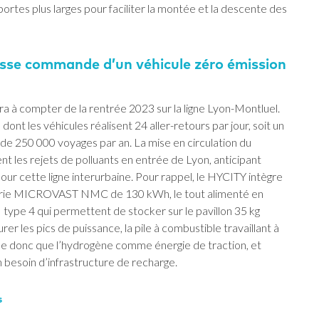
portes plus larges pour faciliter la montée et la descente des
sse commande d’un véhicule zéro émission
a à compter de la rentrée 2023 sur la ligne Lyon-Montluel.
dont les véhicules réalisent 24 aller-retours par jour, soit un
s de 250 000 voyages par an. La mise en circulation du
les rejets de polluants en entrée de Lyon, anticipant
ur cette ligne interurbaine. Pour rappel, le HYCITY intègre
terie MICROVAST NMC de 130 kWh, le tout alimenté en
ype 4 qui permettent de stocker sur le pavillon 35 kg
rer les pics de puissance, la pile à combustible travaillant à
lise donc que l’hydrogène comme énergie de traction, et
besoin d’infrastructure de recharge.
s