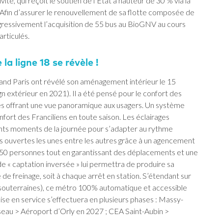
vité, qui reçoit le soutien de l’État à hauteur de 30 % via la
. Afin d’assurer le renouvellement de sa flotte composée de
ressivement l’acquisition de 55 bus au BioGNV au cours
articulés.
la ligne 18 se révèle !
rand Paris ont révélé son aménagement intérieur le 15
ign extérieur en 2021). Il a été pensé pour le confort des
s offrant une vue panoramique aux usagers. Un système
nfort des Franciliens en toute saison. Les éclairages
rents moments de la journée pour s’adapter au rythme
s ouvertes les unes entre les autres grâce à un agencement
 350 personnes tout en garantissant des déplacements et une
 de « captation inversée » lui permettra de produire sa
 de freinage, soit à chaque arrêt en station. S’étendant sur
 souterraines), ce métro 100% automatique et accessible
 mise en service s’effectuera en plusieurs phases : Massy-
seau > Aéroport d’Orly en 2027 ; CEA Saint-Aubin >