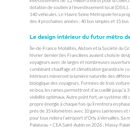
investissement de 1,2 million d’euros pour la collecti
dotation de soutien à l’investissement local (DSIL)
140 véhicules, Le Havre Seine Métropole fera prog
des 4 prochaines années : 40 bus simples et 15 bus 
Le design intérieur du futur métro de 
Île-de-France Mobilités, Alstom et la Société du G
février dernier (les Franciliens avaient choisi le des
voyageurs avec de larges et nombreuses ouverture
combinant chauffage et climatisation garantira le co
intérieurs mimeront la lumière naturelle des diffé
biologique des voyageurs. Formées de trois voiture
en boa, les rames permettront d’accueillir jusqu’à
visibilité optimaux. Autre point fort, un système dit
propre énergie à chaque fois qu’il rentrera en phase
près de 35 kilomètres avec 10 gares (aériennes et
pour tous reliera l’aéroport d’Orly à Versailles. Sa
Palaiseau > CEA Saint-Aubin en 2026 ; Massy-Palai