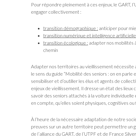
Pour répondre pleinement à ces enjeux, le GART, l’U
engager collectivement :
transition démographique :
anticiper pour mieu
transition numérique et intelligence artificielle
transition écologique :
adapter nos mobilités à 
chemin
Adapter nos territoires au vieillissement nécessite 
le sens du guide “Mobilité des seniors : on en parle
sensibiliser et d’outiller les élus et agents de colle
enjeux de vieillissement. Il dresse un état des lie
savoir des seniors attachés à la voiture individuelle 
en compte, qu’elles soient physiques, cognitives ou 
À l’heure de la nécessaire adaptation de notre socié
preuves sur un autre territoire peut permettre un g
de l’alliance du GART, de l’UTPF et de France Silve