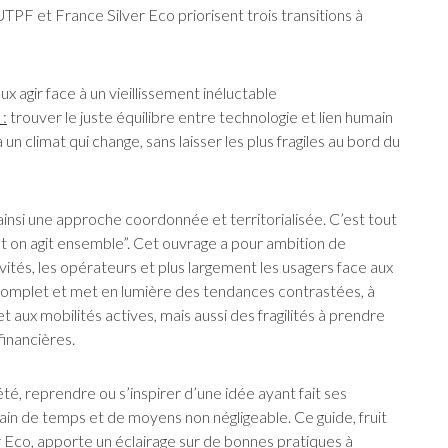
TPF et France Silver Eco priorisent trois transitions à
x agir face à un vieillissement inéluctable
 :
trouver le juste équilibre entre technologie et lien humain
un climat qui change, sans laisser les plus fragiles au bord du
ainsi une approche coordonnée et territorialisée. C’est tout
 et on agit ensemble”. Cet ouvrage a pour ambition de
ctivités, les opérateurs et plus largement les usagers face aux
ux complet et met en lumière des tendances contrastées, à
et aux mobilités actives, mais aussi des fragilités à prendre
financières.
té, reprendre ou s’inspirer d’une idée ayant fait ses
ain de temps et de moyens non négligeable. Ce guide, fruit
r Eco, apporte un éclairage sur de bonnes pratiques à