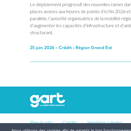
Le déploiement progressif des nouvelles rames dan
places assises aux heures de pointe d’ici fin 2026 e
parallèle, l’autorité organisatrice de la mobilité r
d’augmenter les capacités d’infrastructure et d’anti
structurant.
25 juin 2026 – Crédit : Région Grand Est
Plan du site
Crédits
Mentions Légales
Nous utilisons des cookies afin de garantir le bon fonctionneme