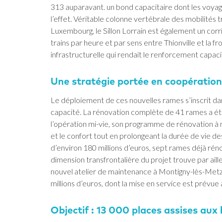
313 auparavant. un bond capacitaire dont les voy
l’effet. Véritable colonne vertébrale des mobilités
Luxembourg, le Sillon Lorrain est également un corri
trains par heure et par sens entre Thionville et la 
infrastructurelle qui rendait le renforcement capaci
Une stratégie portée en coopératio
Le déploiement de ces nouvelles rames s’inscrit da
capacité. La rénovation complète de 41 rames a été
l’opération mi-vie, son programme de rénovation à mi
et le confort tout en prolongeant la durée de vie d
d’environ 180 millions d’euros, sept rames déjà rén
dimension transfrontalière du projet trouve par ail
nouvel atelier de maintenance à Montigny-lès-Met
millions d’euros, dont la mise en service est prévue 
Objectif : 13 000 places assises aux 