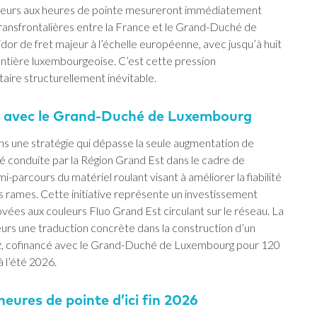
ageurs aux heures de pointe mesureront immédiatement
 transfrontalières entre la France et le Grand-Duché de
dor de fret majeur à l’échelle européenne, avec jusqu’à huit
frontière luxembourgeoise. C’est cette pression
taire structurellement inévitable.
n avec le Grand-Duché de Luxembourg
ns une stratégie qui dépasse la seule augmentation de
 conduite par la Région Grand Est dans le cadre de
-parcours du matériel roulant visant à améliorer la fiabilité
es rames. Cette initiative représente un investissement
ovées aux couleurs Fluo Grand Est circulant sur le réseau. La
leurs une traduction concrète dans la construction d’un
z, cofinancé avec le Grand-Duché de Luxembourg pour 120
à l’été 2026.
heures de pointe d’ici fin 2026