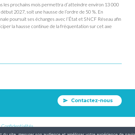
s les prochains mois permettra d’atteindre environ 13 000
t début 2027, soit une hausse de l’ordre de 50 %. En
égionale poursuit ses échanges avec l’État et SNCF Réseau afin
ciper la hausse continue de la fréquentation sur cet axe
Contactez-nous
Confidentialités
nt du site, mesurer son audience et améliorer votre expérience de nav