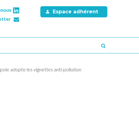
-nous
Espace adhérent
etter
Recherche
le adopte les vignettes anti-pollution