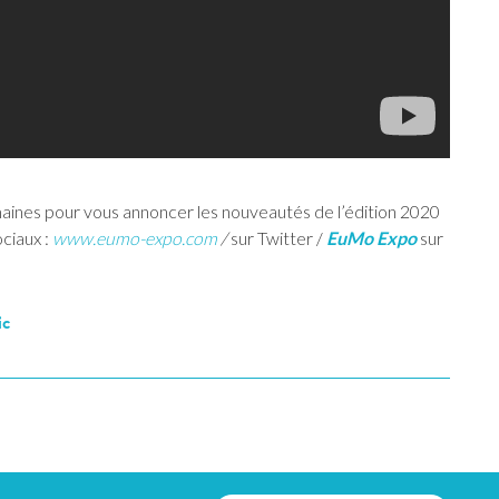
ines pour vous annoncer les nouveautés de l’édition 2020
ociaux :
www.eumo-expo.com
/
sur Twitter /
EuMo Expo
sur
ic