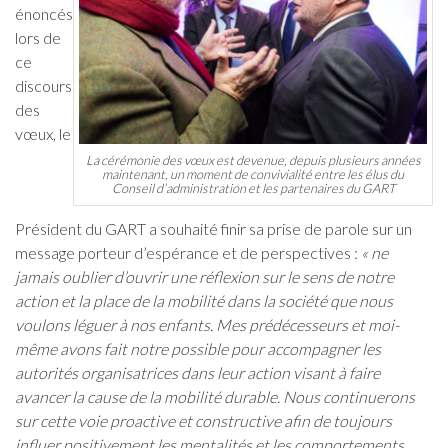
énoncés
lors de
ce
discours
des
vœux, le
La cérémonie des vœux est devenue, depuis plusieurs années
maintenant, un moment de convivialité entre les élus du
Conseil d’administration et les partenaires du GART
Président du GART a souhaité finir sa prise de parole sur un
message porteur d’espérance et de perspectives :
« ne
jamais oublier d’ouvrir une réflexion sur le sens de notre
action et la place de la mobilité dans la société que nous
voulons léguer à nos enfants. Mes prédécesseurs et moi-
même avons fait notre possible pour accompagner les
autorités organisatrices dans leur action visant à faire
avancer la cause de la mobilité durable. Nous continuerons
sur cette voie proactive et constructive afin de toujours
influer positivement les mentalités et les comportements