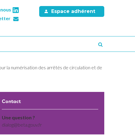
-nous
Espace adhérent
etter
Recherche
ur la numérisation des arrêtés de circulation et de
Contact
Une question ?
dialog@beta.gouv.fr