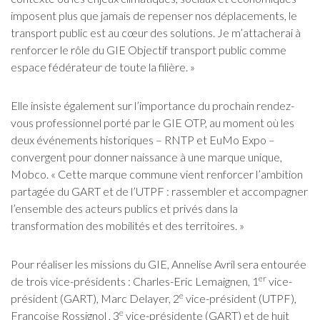
imposent plus que jamais de repenser nos déplacements, le
transport public est au cœur des solutions. Je m’attacherai à
renforcer le rôle du GIE Objectif transport public comme
espace fédérateur de toute la filière. »
Elle insiste également sur l’importance du prochain rendez-
vous professionnel porté par le GIE OTP, au moment où les
deux événements historiques – RNTP et EuMo Expo –
convergent pour donner naissance à une marque unique,
Mobco. « Cette marque commune vient renforcer l’ambition
partagée du GART et de l’UTPF : rassembler et accompagner
l’ensemble des acteurs publics et privés dans la
transformation des mobilités et des territoires. »
Pour réaliser les missions du GIE, Annelise Avril sera entourée
er
de trois vice-présidents : Charles-Eric Lemaignen, 1
vice-
e
président (GART), Marc Delayer, 2
vice-président (UTPF),
e
Françoise Rossignol , 3
vice-présidente (GART) et de huit