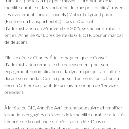
transport public (OTP) a pour mission la promotion de la
mobilité durable et la valorisation du transport public à travers
ses événements professionnels (Mobco) et grand public
(Rentrée du transport public). Lors du Conseil
d’administration du 26 novembre 2025, ses administrateurs
ont élu Annelise Avril, présidente du GIE OTP, pour un mandat
de deux ans.
Elle succède à Charles-Éric Lemaignen que le Conseil
d’administration remercie chaleureusement pour son
engagement, son implication et la dynamique qu’il a insufflée
durant son mandat. Celui-ci poursuit toutefois son action au
sein du GIE en occupant désormais la fonction de 1er vice-
président.
À la tête du GIE, Annelise Avril entend poursuivre et amplifier
les actions engagées en faveur de la mobilité durable : « Je suis
honorée de la confiance qui m’est accordée. Dans un
contexte où les enjeux climatiques, sociaux et économiques