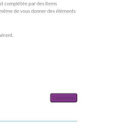
est complétée par des items
– à même de vous donner des éléments
hérent.
Connexion