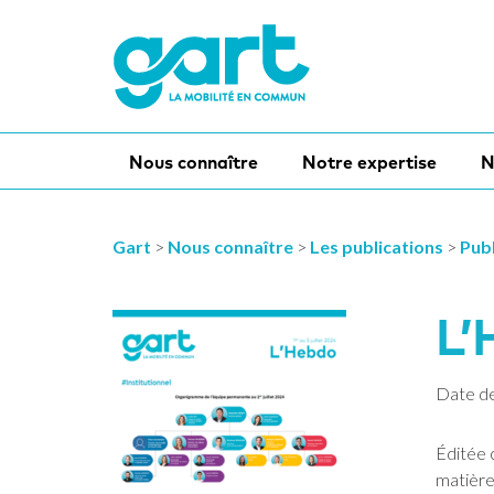
Nous connaître
Notre expertise
N
Gart
>
Nous connaître
>
Les publications
>
Publ
L’
Date de 
Éditée 
matière 