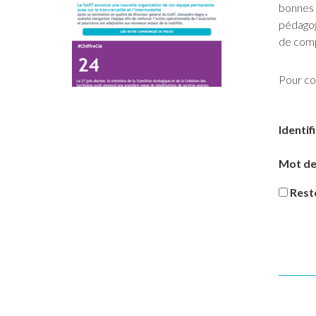
bonnes 
pédagog
de com
Pour co
Identif
Mot de
Rest