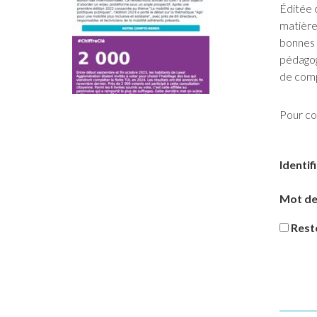
Éditée 
matière 
bonnes 
pédagog
de com
Pour co
Identif
Mot de
Rest