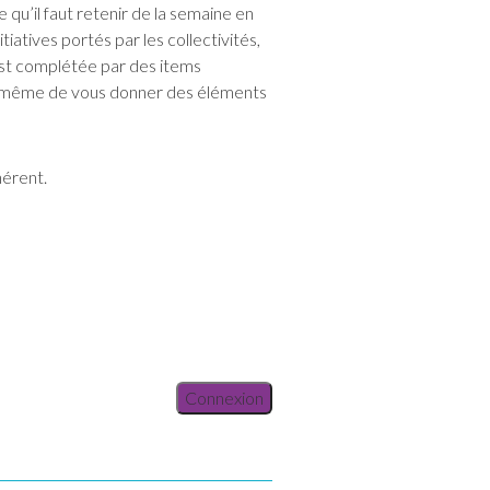
u’il faut retenir de la semaine en
tiatives portés par les collectivités,
est complétée par des items
– à même de vous donner des éléments
hérent.
Connexion