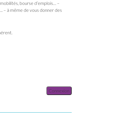
e mobilités, bourse d’emplois… –
e…. – à même de vous donner des
hérent.
Connexion