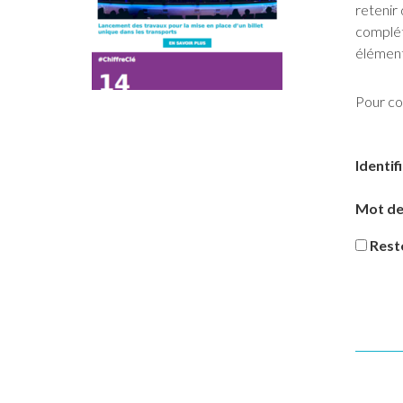
retenir 
complét
élément
Pour co
Identif
Mot de
Rest