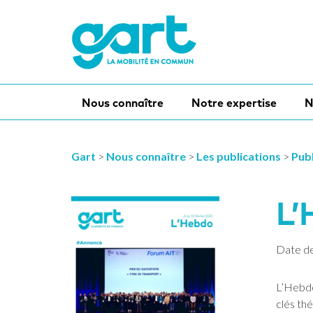
Nous connaître
Notre expertise
N
Gart
>
Nous connaître
>
Les publications
>
Publ
L’
Date de
L’Hebdo
clés th