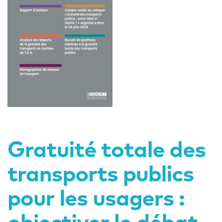
Gratuité totale des
transports publics
pour les usagers :
objectiver le débat