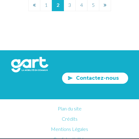
Page
Page
1
2
3
4
5
précédente
suivante
Contactez-nous
Plan du site
Crédits
Mentions Légales