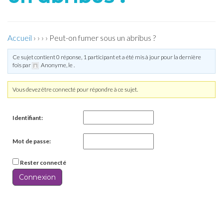
Accueil
›
›
›
›
Peut-on fumer sous un abribus ?
Ce sujet contient 0 réponse, 1 participant et a été mis à jour pour la dernière
fois par
Anonyme
, le
.
Vous devez être connecté pour répondre à ce sujet.
Identifiant:
Mot de passe:
Rester connecté
Connexion