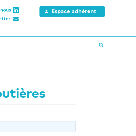
-nous
Espace adhérent
etter
Recherche
outières