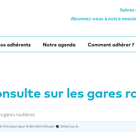
Suivez
Abonnez-vous à notre newsl
os adhérents
Notre agenda
Comment adhérer ?
sulte sur les gares r
s gares routières
té mis à jour pour la dernière fois par
bmarcus
, le
.