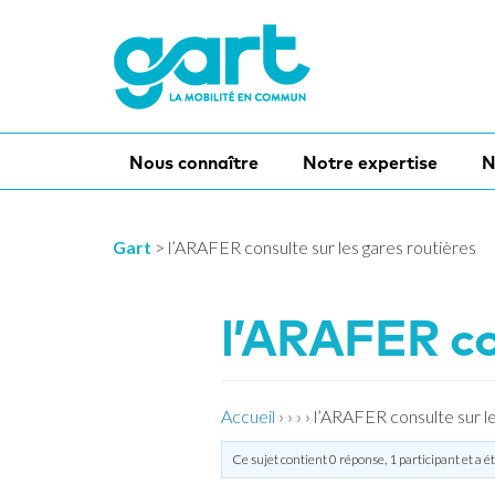
Nous connaître
Notre expertise
N
Gart
>
l’ARAFER consulte sur les gares routières
l’ARAFER con
Accueil
›
›
›
›
l’ARAFER consulte sur le
Ce sujet contient 0 réponse, 1 participant et a é