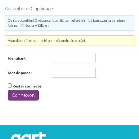
Accueil
›
›
›
›
Gaphicage
Ce sujet contient 0 réponse, 1 participant et a été mis à jour pour la dernière
fois par
Sonia ASSE
, le
.
Vous devez être connecté pour répondre à ce sujet.
Identifiant:
Mot de passe:
Rester connecté
Connexion