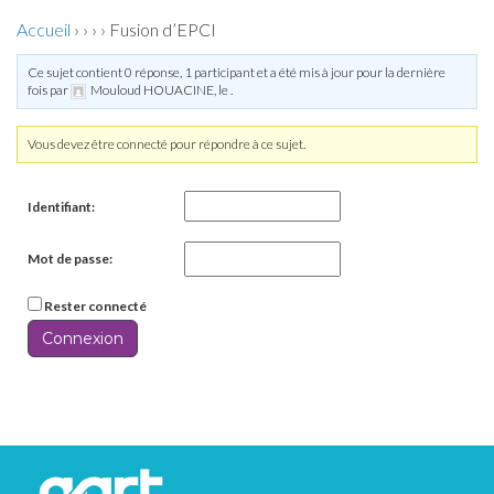
Accueil
›
›
›
›
Fusion d’EPCI
Ce sujet contient 0 réponse, 1 participant et a été mis à jour pour la dernière
fois par
Mouloud HOUACINE
, le
.
Vous devez être connecté pour répondre à ce sujet.
Identifiant:
Mot de passe:
Rester connecté
Connexion