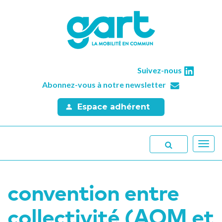
Suivez-nous
Abonnez-vous à notre newsletter
Espace adhérent
Toggl
navig
convention entre
collectivité (AOM et