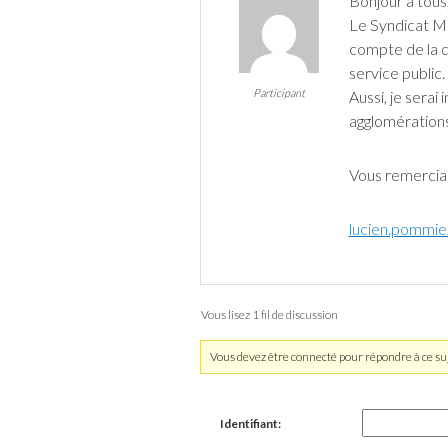
Bonjour à tous
Le Syndicat Mi
compte de la q
service public.
Participant
Aussi, je serai
agglomérations
Vous remercia
lucien.pommi
Vous lisez 1 fil de discussion
Vous devez être connecté pour répondre à ce suj
Identifiant: