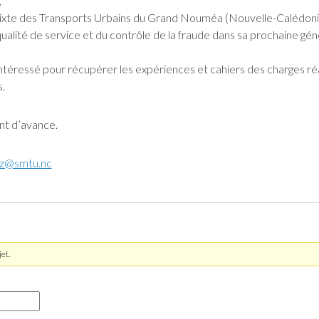
,
xte des Transports Urbains du Grand Nouméa (Nouvelle-Calédonie) 
ualité de service et du contrôle de la fraude dans sa prochaine gé
 intéressé pour récupérer les expériences et cahiers des charges ré
.
nt d’avance.
ez@smtu.nc
et.