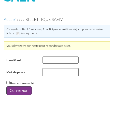
Accueil
›
›
›
›
BILLETTIQUE SAEIV
Ce sujet contient 0 réponse, 1 participant et a été mis à jour pour la dernière
fois par
Anonyme
, le
.
Vous devez être connecté pour répondre à ce sujet.
Identifiant:
Mot de passe:
Rester connecté
Connexion