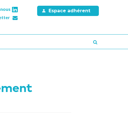
-nous
Espace adhérent
etter
Recherche
cement