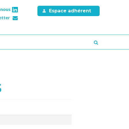
-nous
Espace adhérent
etter
Recherche
S