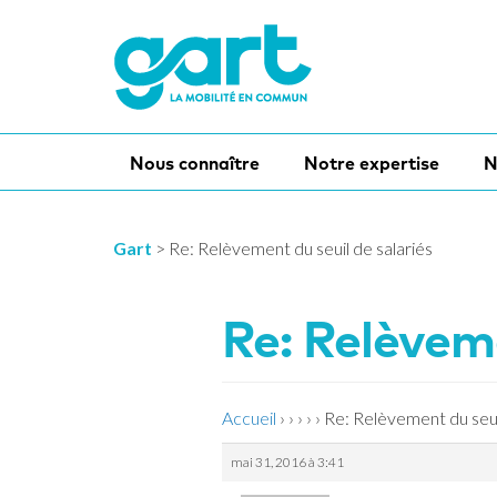
Nous connaître
Notre expertise
N
Gart
>
Re: Relèvement du seuil de salariés
Re: Relèveme
Accueil
›
›
›
›
›
Re: Relèvement du seuil
mai 31, 2016 à 3:41