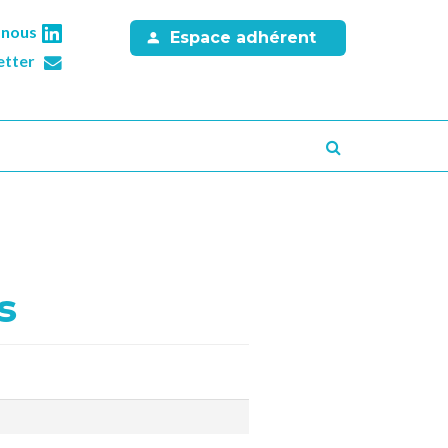
-nous
Espace adhérent
etter
Recherche
s