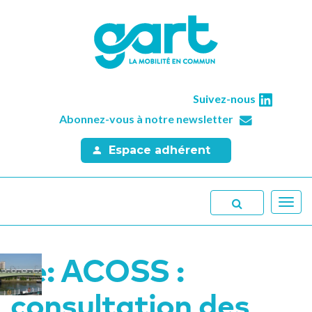
Suivez-nous
Abonnez-vous à notre newsletter
Espace adhérent
Toggl
navig
Re: ACOSS :
consultation des