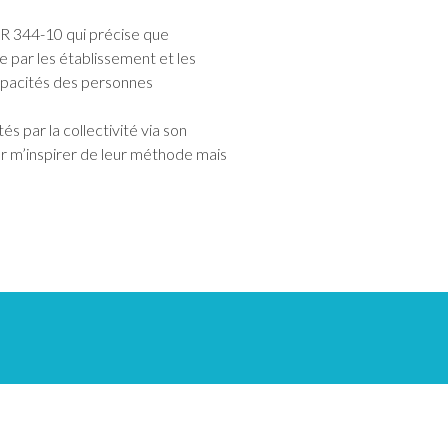
le R 344-10 qui précise que
ge par les établissement et les
capacités des personnes
 par la collectivité via son
our m’inspirer de leur méthode mais