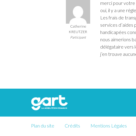
merci pour votre
oui, il y a une ré
Les frais de trans
services d’aides 
Catherine
handicapées con
KREUTZER
Participant
nous aimerions ba
délégataire vers 
j’en trouve aucune
Plan du site
Crédits
Mentions Légales