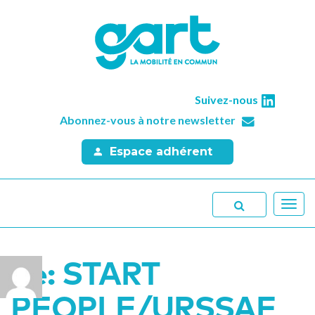
Suivez-nous
Abonnez-vous à notre newsletter
Espace adhérent
Toggl
navig
Re: START
PEOPLE/URSSAF