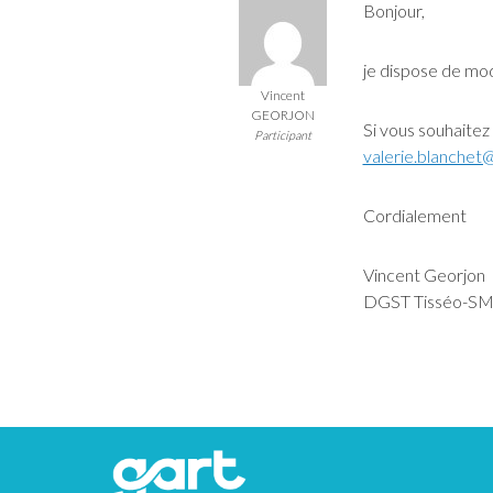
Bonjour,
je dispose de mod
Vincent
GEORJON
Si vous souhaitez 
Participant
valerie.blanchet@
Cordialement
Vincent Georjon
DGST Tisséo-S