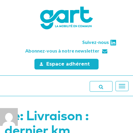
Suivez-nous
Abonnez-vous à notre newsletter
Espace adhérent
Toggl
navig
Re: Livraison :
dernier km