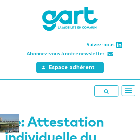
Suivez-nous
Abonnez-vous à notre newsletter
Espace adhérent
Toggl
navig
Re: Attestation
individuelle du